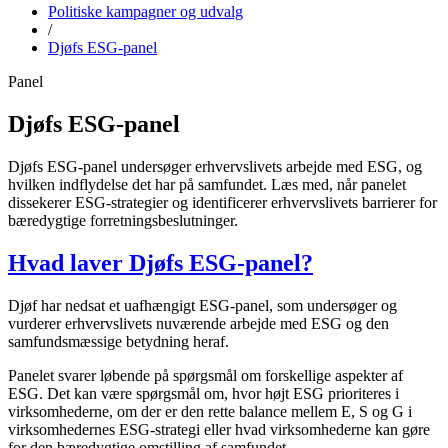
Politiske kampagner og udvalg
/
Djøfs ESG-panel
Panel
Djøfs ESG-panel
Djøfs ESG-panel undersøger erhvervslivets arbejde med ESG, og
hvilken indflydelse det har på samfundet. Læs med, når panelet
dissekerer ESG-strategier og identificerer erhvervslivets barrierer for
bæredygtige forretningsbeslutninger.
Hvad laver Djøfs ESG-panel?
Djøf har nedsat et uafhængigt ESG-panel, som undersøger og
vurderer erhvervslivets nuværende arbejde med ESG og den
samfundsmæssige betydning heraf.
Panelet svarer løbende på spørgsmål om forskellige aspekter af
ESG. Det kan være spørgsmål om, hvor højt ESG prioriteres i
virksomhederne, om der er den rette balance mellem E, S og G i
virksomhedernes ESG-strategi eller hvad virksomhederne kan gøre
for den bæredygtige omstilling af samfundet.