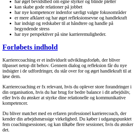
har øget bevidsthed om egne styrker og blinde pletter
kan skabe gode relationer på jobbet
har nye kompetencer indenfor særligt valgte fokusområder
er mere afklaret og har øget refleksionsevne og handlekraft
har indsigt og redskaber til at håndtere og handle på
begyndende stress
har nye perspektiver på sine karrieremuligheder.
Forløbets indhold
Karrierecoaching er et individuelt udviklingsforløb, der bliver
tilpasset netop dit behov. Gennem dialog og refleksion får du nye
indsigter i de udfordringer, du står over for og øget handlekraft til at
løse dem.
Karrierecoaching er fx relevant, hvis du oplever store forandringer i
din organisation, hvis du har brug for bedre balance i dit arbejdsliv,
eller hvis du ønsker at styrke dine relationelle og kommunikative
kompetencer.
Du bliver matchet med en erfaren professionel karrierecoach, der
kender din arbejdsmæssige virkelighed. Du køber i udgangspunktet
fem coachingsessioner, og kan tilkøbe flere sessioner, hvis du ønsker
det.