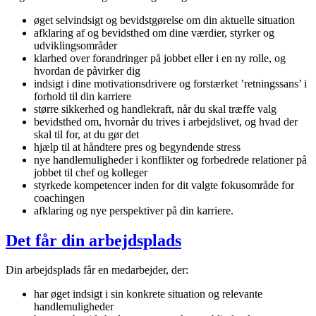
øget selvindsigt og bevidstgørelse om din aktuelle situation
afklaring af og bevidsthed om dine værdier, styrker og
udviklingsområder
klarhed over forandringer på jobbet eller i en ny rolle, og
hvordan de påvirker dig
indsigt i dine motivationsdrivere og forstærket ’retningssans’ i
forhold til din karriere
større sikkerhed og handlekraft, når du skal træffe valg
bevidsthed om, hvornår du trives i arbejdslivet, og hvad der
skal til for, at du gør det
hjælp til at håndtere pres og begyndende stress
nye handlemuligheder i konflikter og forbedrede relationer på
jobbet til chef og kolleger
styrkede kompetencer inden for dit valgte fokusområde for
coachingen
afklaring og nye perspektiver på din karriere.
Det får din arbejdsplads
Din arbejdsplads får en medarbejder, der:
har øget indsigt i sin konkrete situation og relevante
handlemuligheder