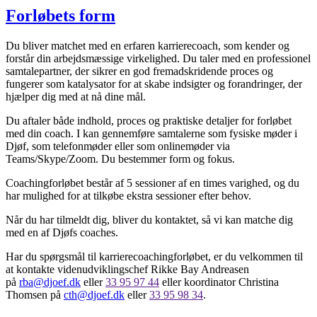
Forløbets form
Du bliver matchet med en erfaren karrierecoach, som kender og
forstår din arbejdsmæssige virkelighed. Du taler med en professionel
samtalepartner, der sikrer en god fremadskridende proces og
fungerer som katalysator for at skabe indsigter og forandringer, der
hjælper dig med at nå dine mål.
Du aftaler både indhold, proces og praktiske detaljer for forløbet
med din coach. I kan gennemføre samtalerne som fysiske møder i
Djøf, som telefonmøder eller som onlinemøder via
Teams/Skype/Zoom. Du bestemmer form og fokus.
Coachingforløbet består af 5 sessioner af en times varighed, og du
har mulighed for at tilkøbe ekstra sessioner efter behov.
Når du har tilmeldt dig, bliver du kontaktet, så vi kan matche dig
med en af Djøfs coaches.
Har du spørgsmål til karrierecoachingforløbet, er du velkommen til
at kontakte videnudviklingschef Rikke Bay Andreasen
på
rba@djoef.dk
eller
33 95 97 44
eller koordinator Christina
Thomsen på
cth@djoef.dk
eller
33 95 98 34
.