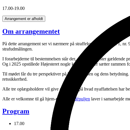
17.00-19.00
Arrangement
er
afholdt
Om arrangementet
På dette arrangement ser vi nærmere på straffelovens § 82, stk. 1, nr.
strafudmålingen.
I forarbejderne til bestemmelsen står der, at den lovfæster gældende 
Og i 2025 opstillede Højesteret nogle kategorier, der sætter rammen for
Til mødet får du tre perspektiver på bestemmelsen og dens betydning. 
retssikkerhed.
Alle tre oplægsholdere vil give deres bud på hvad nyaffattelsen har bet
Alle er velkomne til gå hjem-møderne
Idépuljen
laver i samarbejde 
Program
17.00