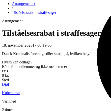
Arrangementer
/
Tilståelsesrabat i straffesager
Arrangement
Tilståelsesrabat i straffesager
18. november 2025
17.00
-
19.00
Dansk Kriminalistforening stiller skarpt på, hvilken betydning lovfæst
Hvem kan deltage?
Både for medlemmer og ikke-medlemmer
Pris
0 kr.
Sted
Djøf
København
Varighed
2 timer