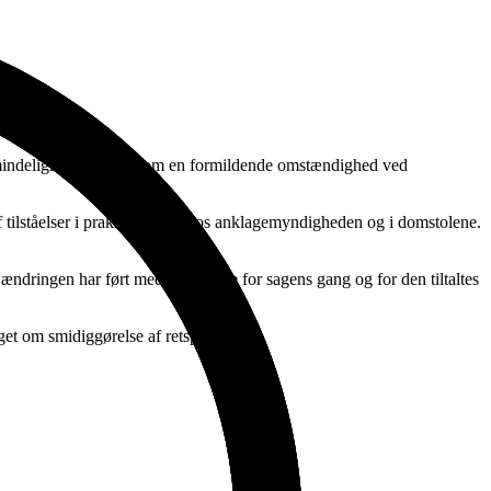
i almindelighed skal ses som en formildende omstændighed ved
f tilståelser i praksis – både hos anklagemyndigheden og i domstolene.
ndringen har ført med sig – både for sagens gang og for den tiltaltes
get om smidiggørelse af retsplejen.