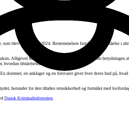
 9, som blev nyaffattet i 2024. Bestemmelsen fastslår, at en tilståelse 
praksis. Alligevel har den affødt grundige overvejelser om betydningen a
, hvordan tilståelsesrabatten skal vurderes.
En dommer, en anklager og en forsvarer giver hver deres bud på, hvad æ
ydet, herunder for den tiltaltes retssikkerhed og formålet med lovforsla
med
Dansk Kriminalistforening
.