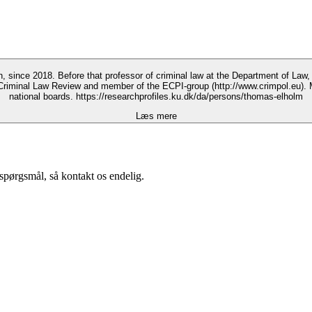
Southern Denmark. Areas of research: criminal law, criminal
 Criminal Law Review and member of the ECPI-group (http://www.crimpol.eu). M
national boards. https://researchprofiles.ku.dk/da/persons/thomas-elholm
Læs mere
spørgsmål, så kontakt os endelig.