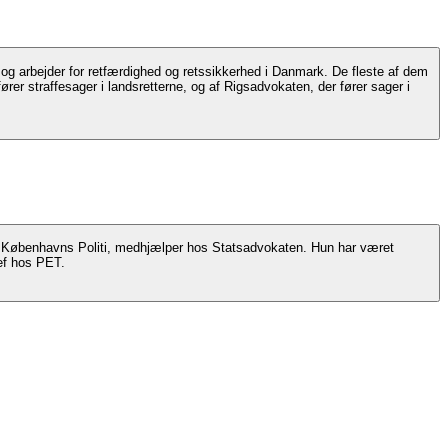
or retfærdighed og retssikkerhed i Danmark. De fleste af dem
er straffesager i landsretterne, og af Rigsadvokaten, der fører sager i
s Københavns Politi, medhjælper hos Statsadvokaten. Hun har været
hef hos PET.