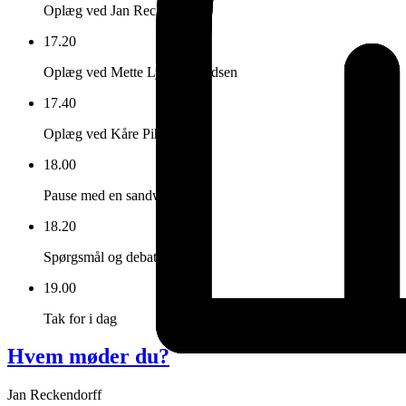
Oplæg ved Jan Reckendorf
17.20
Oplæg ved Mette Lyster Knudsen
17.40
Oplæg ved Kåre Pihlmann
18.00
Pause med en sandwich
18.20
Spørgsmål og debat
19.00
Tak for i dag
Hvem møder du?
Jan Reckendorff