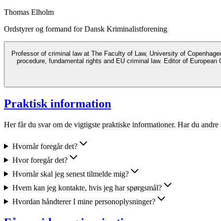
Thomas Elholm
Ordstyrer og formand for Dansk Kriminalistforening
Professor of criminal law at The Faculty of Law, University of Copenhagen, since 2018. Before that professor of criminal law at the Department of Law, University of 
procedure, fundamental rights and EU criminal law. Editor of European
Praktisk information
Her får du svar om de vigtigste praktiske informationer. Har du andre 
Hvornår foregår det?
Hvor foregår det?
Hvornår skal jeg senest tilmelde mig?
Hvem kan jeg kontakte, hvis jeg har spørgsmål?
Hvordan håndterer I mine personoplysninger?