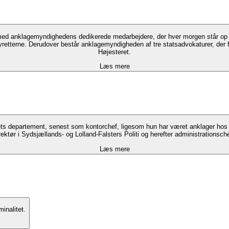
lagemyndighedens dedikerede medarbejdere, der hver morgen står op og arbejder f
retterne. Derudover består anklagemyndigheden af tre statsadvokaturer, der før
Højesteret.
Læs mere
iets departement, senest som kontorchef, ligesom hun har været anklager ho
irektør i Sydsjællands- og Lolland-Falsters Politi og herefter administrationsc
Læs mere
inalitet.