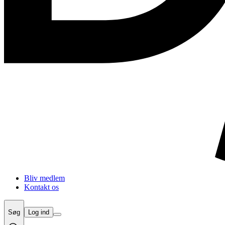
Bliv medlem
Kontakt os
Søg
Log ind