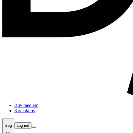
Bliv medlem
Kontakt os
Søg
Log ind