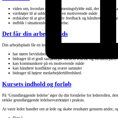
viden om, hvordan du sætter meningsfyldte mål, der sikrer en
værktøjer til at uddelegere på en motiverende måde
redskaber til at give konstruktiv feedback og håndtere svære sa
indblik i situationsbestemt ledelse.
Det får din arbejdsplads
Din arbejdsplads får en leder, der
har større bevidsthed om sin lederrolle og redskaber til at udfyl
bidrager til et godt samarbejde mellem ledelse og medarbejdere
kan kommunikere på en motiverende måde
kan håndtere konflikter og svære samtaler
bidrager til højere medarbejdertilfredshed.
Kursets indhold og forløb
På ’Grundlæggende ledelse’ øger du din forståelse for lederrollen, den
række grundlæggende ledelsesværktøjer i praksis.
At være leder handler om at lede og skabe resultater gennem andre, og 
Dag 1